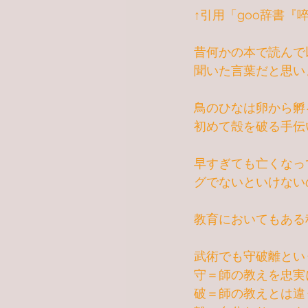
↑引用「goo辞書『
昔何かの本で読んで
聞いた言葉だと思い
鳥のひなは卵から孵
初めて殻を破る手伝
早すぎても亡くなっ
グでないといけない
教育においてもある
武術でも守破離とい
守＝師の教えを忠実
破＝師の教えとは違