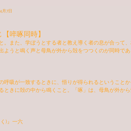
年4月7日
じ【啐啄同時】
と。また、学ぼうとする者と教え導く者の息が合って、
出ようと鳴く声と母鳥が外から殻をつつくのが
同時
であ
の呼吸が一致するときに、悟りが得られるということか
るときに殻の中から鳴くこと。「啄」は、母鳥が外から
く)』一六